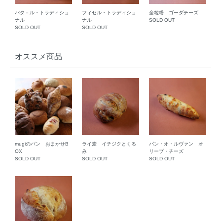
バタ－ル・トラディショ
フィセル・トラディショ
全粒粉 ゴーダチーズ
ナル
ナル
SOLD OUT
SOLD OUT
SOLD OUT
オススメ商品
mugiのパン おまかせB
ライ麦 イチジクとくる
パン・オ・ルヴァン オ
OX
み
リーブ・チーズ
SOLD OUT
SOLD OUT
SOLD OUT