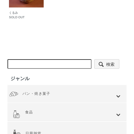
くるみ
SOLD OUT
検索
ジャンル
パン・焼き菓子
全てを見る
小麦 ハードタイプ
小麦全粒粉使用
小麦全粒粉100%
ライ麦 ハードタイプ
食事 ソフトタイプ
食パン
菓子・惣菜パン
焼き菓子
Web限定商品
食品
全てを見る
ジャム・スプレッド
シリアル
ドライフルーツ・ナッツ
茶葉・珈琲豆・ハーブ
水・飲料
スナック・お菓子
穀物・豆類
麺類・ライ麦パン
粉類・製菓材料
加工食品
乾物
缶詰
調味料・油
スパイス
健康食品
その他食品
日用雑貨