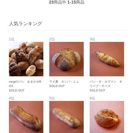
23
商品中
1-15
商品
人気ランキング
1位
2位
3位
mugiのパン おまかせB
ライ麦 カンパ－ニュ
パン・オ・ルヴァン オ
OX
SOLD OUT
リーブ・チーズ
SOLD OUT
SOLD OUT
4位
5位
6位