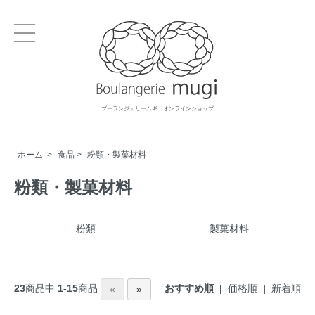
ブーランジェリームギ オンラインショップ
ホーム
>
食品
>
粉類・製菓材料
粉類・製菓材料
粉類
製菓材料
おすすめ順 |
価格順
|
新着順
23
商品中
1-15
商品
«
»