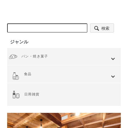
検索
ジャンル
パン・焼き菓子
全てを見る
小麦 ハードタイプ
小麦全粒粉使用
小麦全粒粉100%
ライ麦 ハードタイプ
食事 ソフトタイプ
食パン
菓子・惣菜パン
焼き菓子
Web限定商品
食品
全てを見る
ジャム・スプレッド
シリアル
ドライフルーツ・ナッツ
茶葉・珈琲豆・ハーブ
水・飲料
スナック・お菓子
穀物・豆類
麺類・ライ麦パン
粉類・製菓材料
加工食品
乾物
缶詰
調味料・油
スパイス
健康食品
その他食品
日用雑貨