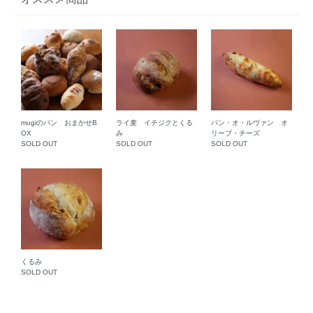
mugiのパン おまかせB
ライ麦 イチジクとくる
パン・オ・ルヴァン オ
OX
み
リーブ・チーズ
SOLD OUT
SOLD OUT
SOLD OUT
くるみ
SOLD OUT