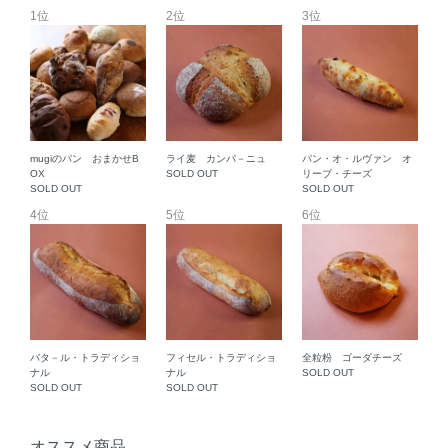
1位
2位
3位
mugiのパン おまかせB
ライ麦 カンパ－ニュ
パン・オ・ルヴァン オ
OX
SOLD OUT
リーブ・チーズ
SOLD OUT
SOLD OUT
4位
5位
6位
バタ－ル・トラディショ
フィセル・トラディショ
全粒粉 ゴーダチーズ
ナル
ナル
SOLD OUT
SOLD OUT
SOLD OUT
オススメ商品