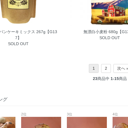
ンケーキミックス 267g【G13
無漂白小麦粉 680g【G1
7】
SOLD OUT
SOLD OUT
1
2
次へ 
23
商品中
1-15
商品
ング
2位
3位
4位