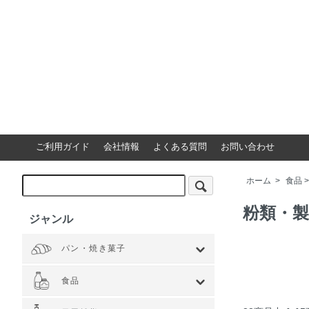
ご利用ガイド
会社情報
よくある質問
お問い合わせ
ホーム
>
食品
粉類・製
ジャンル
パン・焼き菓子
全てを見る
小麦 ハードタイプ
小麦全粒粉使用
小麦全粒粉100%
ライ麦 ハードタイプ
食事 ソフトタイプ
食パン
菓子・惣菜パン
焼き菓子
Web限定商品
食品
全てを見る
ジャム・スプレッド
シリアル
ドライフルーツ・ナッツ
茶葉・珈琲豆・ハーブ
水・飲料
スナック・お菓子
穀物・豆類
麺類・ライ麦パン
粉類・製菓材料
加工食品
乾物
缶詰
調味料・油
スパイス
健康食品
その他食品