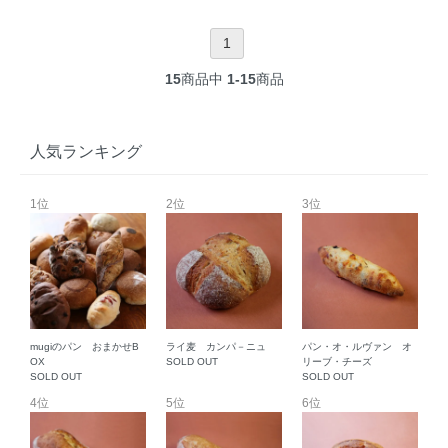
1
15
商品中
1-15
商品
人気ランキング
1位
2位
3位
mugiのパン おまかせB
ライ麦 カンパ－ニュ
パン・オ・ルヴァン オ
OX
SOLD OUT
リーブ・チーズ
SOLD OUT
SOLD OUT
4位
5位
6位