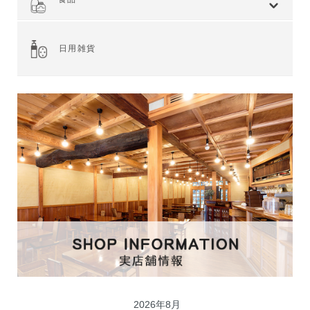
全てを見る
ジャム・スプレッド
シリアル
ドライフルーツ・ナッツ
茶葉・珈琲豆・ハーブ
水・飲料
スナック・お菓子
穀物・豆類
麺類・ライ麦パン
粉類・製菓材料
加工食品
乾物
缶詰
調味料・油
スパイス
健康食品
その他食品
日用雑貨
2026年8月