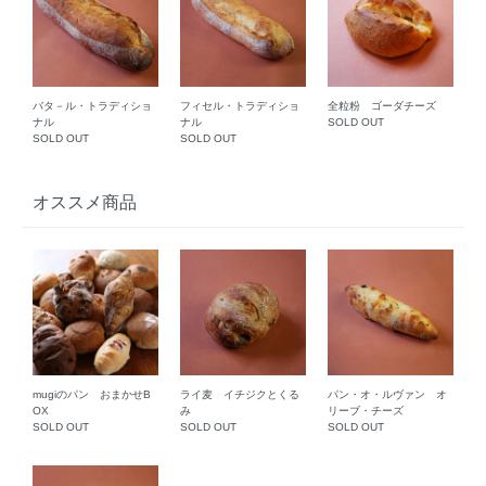
バタ－ル・トラディショ
フィセル・トラディショ
全粒粉 ゴーダチーズ
ナル
ナル
SOLD OUT
SOLD OUT
SOLD OUT
オススメ商品
mugiのパン おまかせB
ライ麦 イチジクとくる
パン・オ・ルヴァン オ
OX
み
リーブ・チーズ
SOLD OUT
SOLD OUT
SOLD OUT