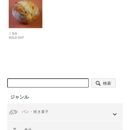
くるみ
SOLD OUT
検索
ジャンル
パン・焼き菓子
全てを見る
小麦 ハードタイプ
小麦全粒粉使用
小麦全粒粉100%
ライ麦 ハードタイプ
食事 ソフトタイプ
食パン
菓子・惣菜パン
焼き菓子
Web限定商品
食品