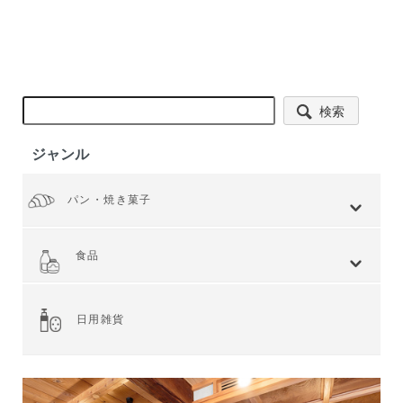
検索
ジャンル
パン・焼き菓子
全てを見る
小麦 ハードタイプ
小麦全粒粉使用
小麦全粒粉100%
ライ麦 ハードタイプ
食事 ソフトタイプ
食パン
菓子・惣菜パン
焼き菓子
Web限定商品
食品
全てを見る
ジャム・スプレッド
シリアル
ドライフルーツ・ナッツ
茶葉・珈琲豆・ハーブ
水・飲料
スナック・お菓子
穀物・豆類
麺類・ライ麦パン
粉類・製菓材料
加工食品
乾物
缶詰
調味料・油
スパイス
健康食品
その他食品
日用雑貨