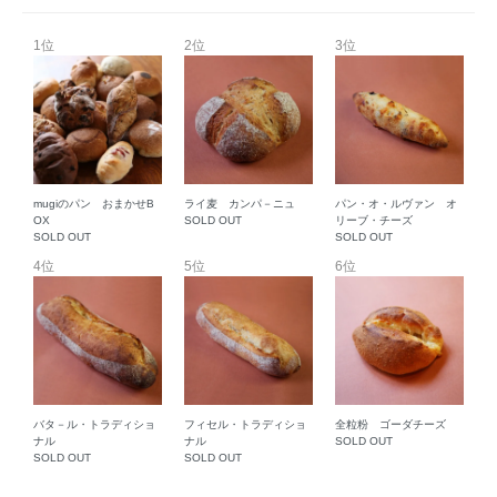
1位
2位
3位
mugiのパン おまかせB
ライ麦 カンパ－ニュ
パン・オ・ルヴァン オ
OX
SOLD OUT
リーブ・チーズ
SOLD OUT
SOLD OUT
4位
5位
6位
バタ－ル・トラディショ
フィセル・トラディショ
全粒粉 ゴーダチーズ
ナル
ナル
SOLD OUT
SOLD OUT
SOLD OUT