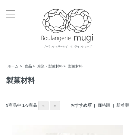
ブーランジェリームギ オンラインショップ
ホーム
>
食品
>
粉類・製菓材料
>
製菓材料
製菓材料
おすすめ順 |
価格順
|
新着順
9
商品中
1-9
商品
«
»