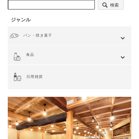
検索
ジャンル
パン・焼き菓子
全てを見る
小麦 ハードタイプ
小麦全粒粉使用
小麦全粒粉100%
ライ麦 ハードタイプ
食事 ソフトタイプ
食パン
菓子・惣菜パン
焼き菓子
Web限定商品
食品
全てを見る
ジャム・スプレッド
シリアル
ドライフルーツ・ナッツ
茶葉・珈琲豆・ハーブ
水・飲料
スナック・お菓子
穀物・豆類
麺類・ライ麦パン
粉類・製菓材料
加工食品
乾物
缶詰
調味料・油
スパイス
健康食品
その他食品
日用雑貨