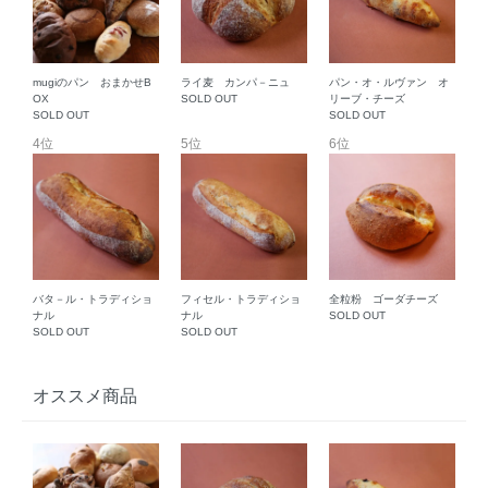
mugiのパン おまかせB
ライ麦 カンパ－ニュ
パン・オ・ルヴァン オ
OX
SOLD OUT
リーブ・チーズ
SOLD OUT
SOLD OUT
4位
5位
6位
バタ－ル・トラディショ
フィセル・トラディショ
全粒粉 ゴーダチーズ
ナル
ナル
SOLD OUT
SOLD OUT
SOLD OUT
オススメ商品