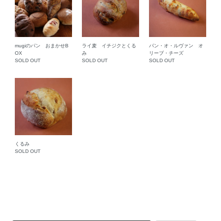
mugiのパン おまかせB
ライ麦 イチジクとくる
パン・オ・ルヴァン オ
OX
み
リーブ・チーズ
SOLD OUT
SOLD OUT
SOLD OUT
くるみ
SOLD OUT