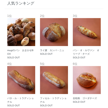
人気ランキング
1位
2位
3位
mugiのパン おまかせB
ライ麦 カンパ－ニュ
パン・オ・ルヴァン オ
OX
SOLD OUT
リーブ・チーズ
SOLD OUT
SOLD OUT
4位
5位
6位
バタ－ル・トラディショ
フィセル・トラディショ
全粒粉 ゴーダチーズ
ナル
ナル
SOLD OUT
SOLD OUT
SOLD OUT