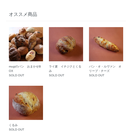
オススメ商品
mugiのパン おまかせB
ライ麦 イチジクとくる
パン・オ・ルヴァン オ
OX
み
リーブ・チーズ
SOLD OUT
SOLD OUT
SOLD OUT
くるみ
SOLD OUT