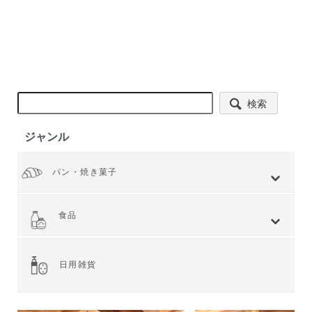
検索
ジャンル
パン・焼き菓子
全てを見る
小麦 ハードタイプ
小麦全粒粉使用
小麦全粒粉100%
ライ麦 ハードタイプ
食事 ソフトタイプ
食パン
菓子・惣菜パン
焼き菓子
Web限定商品
食品
全てを見る
ジャム・スプレッド
シリアル
ドライフルーツ・ナッツ
茶葉・珈琲豆・ハーブ
水・飲料
スナック・お菓子
穀物・豆類
麺類・ライ麦パン
粉類・製菓材料
加工食品
乾物
缶詰
調味料・油
スパイス
健康食品
その他食品
日用雑貨