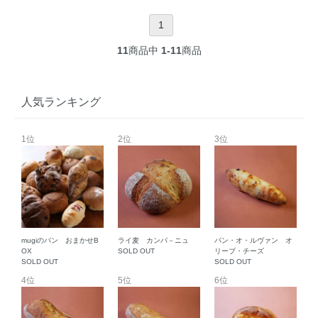
1
11
商品中
1-11
商品
人気ランキング
1位
2位
3位
mugiのパン おまかせB
ライ麦 カンパ－ニュ
パン・オ・ルヴァン オ
OX
SOLD OUT
リーブ・チーズ
SOLD OUT
SOLD OUT
4位
5位
6位