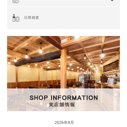
全てを見る
ジャム・スプレッド
シリアル
ドライフルーツ・ナッツ
茶葉・珈琲豆・ハーブ
水・飲料
スナック・お菓子
穀物・豆類
麺類・ライ麦パン
粉類・製菓材料
加工食品
乾物
缶詰
調味料・油
スパイス
健康食品
その他食品
日用雑貨
2026年8月