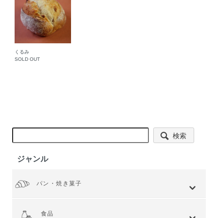
くるみ
SOLD OUT
検索
ジャンル
パン・焼き菓子
全てを見る
小麦 ハードタイプ
小麦全粒粉使用
小麦全粒粉100%
ライ麦 ハードタイプ
食事 ソフトタイプ
食パン
菓子・惣菜パン
焼き菓子
Web限定商品
食品