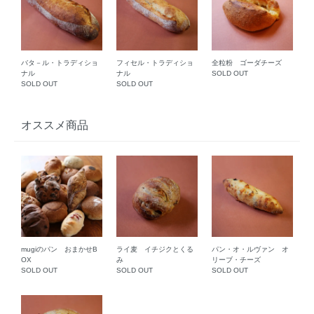
バタ－ル・トラディショ
フィセル・トラディショ
全粒粉 ゴーダチーズ
ナル
ナル
SOLD OUT
SOLD OUT
SOLD OUT
オススメ商品
mugiのパン おまかせB
ライ麦 イチジクとくる
パン・オ・ルヴァン オ
OX
み
リーブ・チーズ
SOLD OUT
SOLD OUT
SOLD OUT