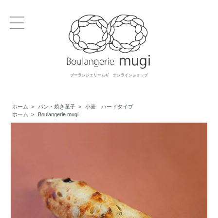
ブーランジェリームギ オンラインショップ
ホーム
>
パン・焼き菓子
>
小麦 ハードタイプ
ホーム
>
Boulangerie mugi