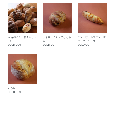
mugiのパン おまかせB
ライ麦 イチジクとくる
パン・オ・ルヴァン オ
OX
み
リーブ・チーズ
SOLD OUT
SOLD OUT
SOLD OUT
くるみ
SOLD OUT