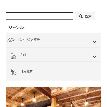
検索
ジャンル
パン・焼き菓子
全てを見る
小麦 ハードタイプ
小麦全粒粉使用
小麦全粒粉100%
ライ麦 ハードタイプ
食事 ソフトタイプ
食パン
菓子・惣菜パン
焼き菓子
Web限定商品
食品
全てを見る
ジャム・スプレッド
シリアル
ドライフルーツ・ナッツ
茶葉・珈琲豆・ハーブ
水・飲料
スナック・お菓子
穀物・豆類
麺類・ライ麦パン
粉類・製菓材料
加工食品
乾物
缶詰
調味料・油
スパイス
健康食品
その他食品
日用雑貨