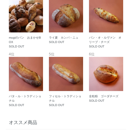
mugiのパン おまかせB
ライ麦 カンパ－ニュ
パン・オ・ルヴァン オ
OX
SOLD OUT
リーブ・チーズ
SOLD OUT
SOLD OUT
4位
5位
6位
バタ－ル・トラディショ
フィセル・トラディショ
全粒粉 ゴーダチーズ
ナル
ナル
SOLD OUT
SOLD OUT
SOLD OUT
オススメ商品