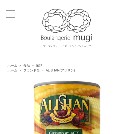
ブーランジェリームギ オンラインショップ
ホーム
>
食品
>
缶詰
ホーム
>
ブランド名
>
ALISHAN(アリサン)