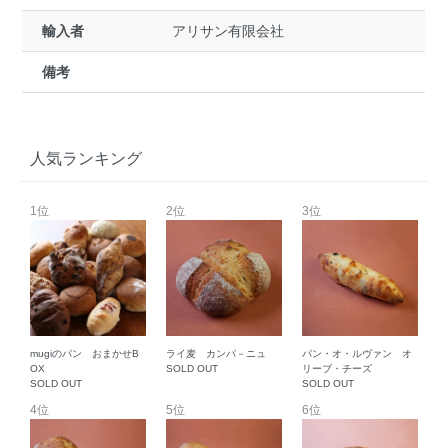
輸入者
アリサン有限会社
備考
人気ランキング
1位
2位
3位
mugiのパン おまかせB
ライ麦 カンパ－ニュ
パン・オ・ルヴァン オ
OX
SOLD OUT
リーブ・チーズ
SOLD OUT
SOLD OUT
4位
5位
6位