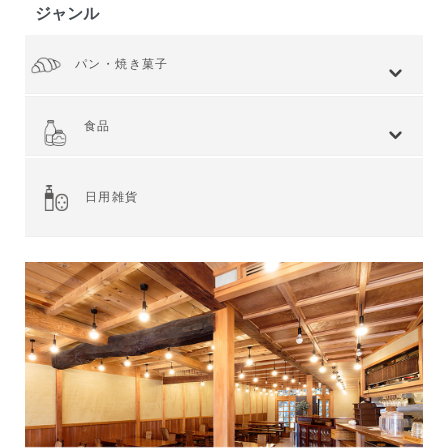
ジャンル
パン・焼き菓子
全てを見る
小麦 ハードタイプ
小麦全粒粉使用
小麦全粒粉100%
ライ麦 ハードタイプ
食事 ソフトタイプ
食パン
菓子・惣菜パン
焼き菓子
Web限定商品
食品
全てを見る
ジャム・スプレッド
シリアル
ドライフルーツ・ナッツ
茶葉・珈琲豆・ハーブ
水・飲料
スナック・お菓子
穀物・豆類
麺類・ライ麦パン
粉類・製菓材料
加工食品
乾物
缶詰
調味料・油
スパイス
健康食品
その他食品
日用雑貨