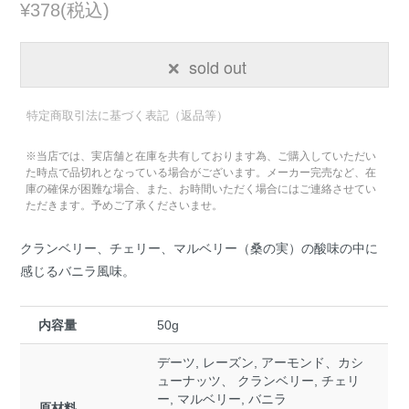
¥378(税込)
sold out
特定商取引法に基づく表記（返品等）
※当店では、実店舗と在庫を共有しております為、ご購入していただい
た時点で品切れとなっている場合がございます。メーカー完売など、在
庫の確保が困難な場合、また、お時間いただく場合にはご連絡させてい
ただきます。予めご了承くださいませ。
クランベリー、チェリー、マルベリー（桑の実）の酸味の中に
感じるバニラ風味。
内容量
50g
デーツ, レーズン, アーモンド、カシ
ューナッツ、 クランベリー, チェリ
ー, マルベリー, バニラ
原材料