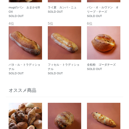
mugiのパン おまかせB
ライ麦 カンパ－ニュ
パン・オ・ルヴァン オ
OX
SOLD OUT
リーブ・チーズ
SOLD OUT
SOLD OUT
4位
5位
6位
バタ－ル・トラディショ
フィセル・トラディショ
全粒粉 ゴーダチーズ
ナル
ナル
SOLD OUT
SOLD OUT
SOLD OUT
オススメ商品