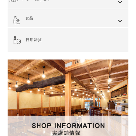
全てを見る
小麦 ハードタイプ
小麦全粒粉使用
小麦全粒粉100%
ライ麦 ハードタイプ
食事 ソフトタイプ
食パン
菓子・惣菜パン
焼き菓子
Web限定商品
食品
全てを見る
ジャム・スプレッド
シリアル
ドライフルーツ・ナッツ
茶葉・珈琲豆・ハーブ
水・飲料
スナック・お菓子
穀物・豆類
麺類・ライ麦パン
粉類・製菓材料
加工食品
乾物
缶詰
調味料・油
スパイス
健康食品
その他食品
日用雑貨