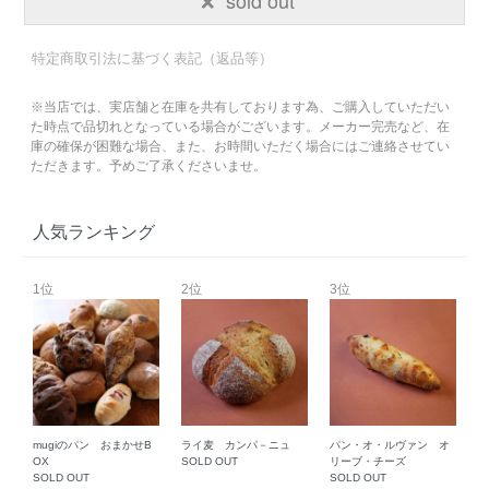
特定商取引法に基づく表記（返品等）
※当店では、実店舗と在庫を共有しております為、ご購入していただい
た時点で品切れとなっている場合がございます。メーカー完売など、在
庫の確保が困難な場合、また、お時間いただく場合にはご連絡させてい
ただきます。予めご了承くださいませ。
人気ランキング
1位
2位
3位
mugiのパン おまかせB
ライ麦 カンパ－ニュ
パン・オ・ルヴァン オ
OX
SOLD OUT
リーブ・チーズ
SOLD OUT
SOLD OUT