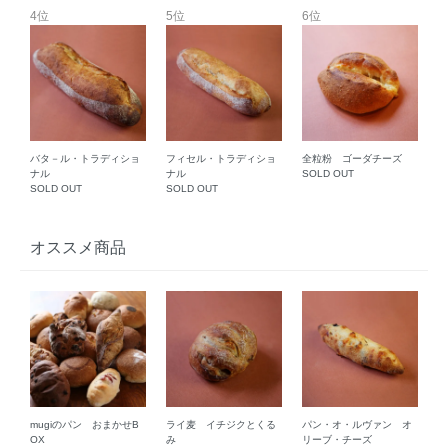
4位
5位
6位
バタ－ル・トラディショ
フィセル・トラディショ
全粒粉 ゴーダチーズ
ナル
ナル
SOLD OUT
SOLD OUT
SOLD OUT
オススメ商品
mugiのパン おまかせB
ライ麦 イチジクとくる
パン・オ・ルヴァン オ
OX
み
リーブ・チーズ