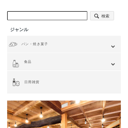
検索
ジャンル
パン・焼き菓子
全てを見る
小麦 ハードタイプ
小麦全粒粉使用
小麦全粒粉100%
ライ麦 ハードタイプ
食事 ソフトタイプ
食パン
菓子・惣菜パン
焼き菓子
Web限定商品
食品
全てを見る
ジャム・スプレッド
シリアル
ドライフルーツ・ナッツ
茶葉・珈琲豆・ハーブ
水・飲料
スナック・お菓子
穀物・豆類
麺類・ライ麦パン
粉類・製菓材料
加工食品
乾物
缶詰
調味料・油
スパイス
健康食品
その他食品
日用雑貨