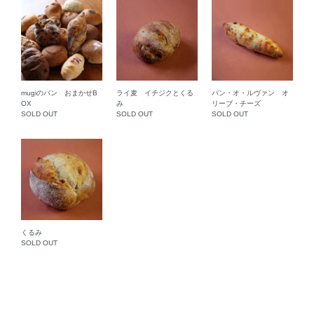
mugiのパン おまかせB
ライ麦 イチジクとくる
パン・オ・ルヴァン オ
OX
み
リーブ・チーズ
SOLD OUT
SOLD OUT
SOLD OUT
くるみ
SOLD OUT