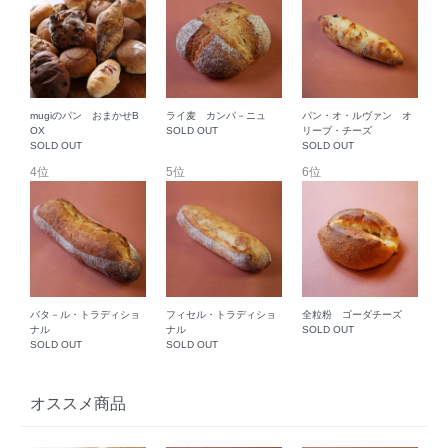
mugiのパン おまかせB
ライ麦 カンパ－ニュ
パン・オ・ルヴァン オ
OX
SOLD OUT
リーブ・チーズ
SOLD OUT
SOLD OUT
4位
5位
6位
バタ－ル・トラディショ
フィセル・トラディショ
全粒粉 ゴーダチーズ
ナル
ナル
SOLD OUT
SOLD OUT
SOLD OUT
オススメ商品