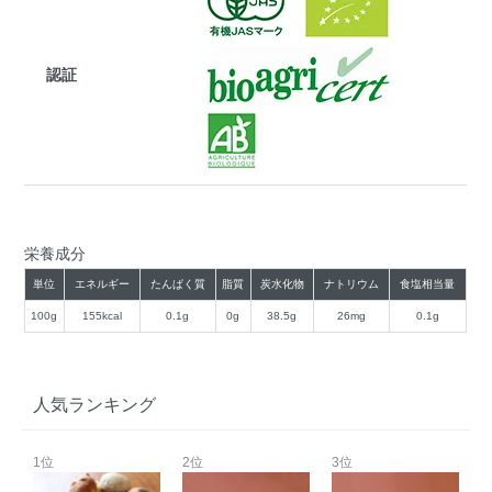
認証
栄養成分
単位
エネルギー
たんぱく質
脂質
炭水化物
ナトリウム
食塩相当量
100g
155kcal
0.1g
0g
38.5g
26mg
0.1g
人気ランキング
1位
2位
3位