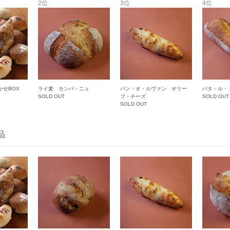
2位
3位
4位
かせBOX
ライ麦 カンパ－ニュ
パン・オ・ルヴァン オリー
バタ－ル・
SOLD OUT
ブ・チーズ
SOLD OUT
SOLD OUT
品