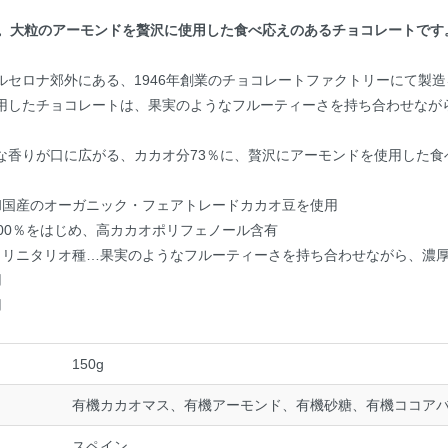
％。大粒のアーモンドを贅沢に使用した食べ応えのあるチョコレートで
ルセロナ郊外にある、1946年創業のチョコレートファクトリーにて製
用したチョコレートは、果実のようなフルーティーさを持ち合わせなが
な香りが口に広がる、カカオ分73％に、贅沢にアーモンドを使用した食
和国産のオーガニック・フェアトレードカカオ豆を使用
100％をはじめ、高カカオポリフェノール含有
トリニタリオ種…果実のようなフルーティーさを持ち合わせながら、濃
用
用
150g
有機カカオマス、有機アーモンド、有機砂糖、有機ココア
スペイン