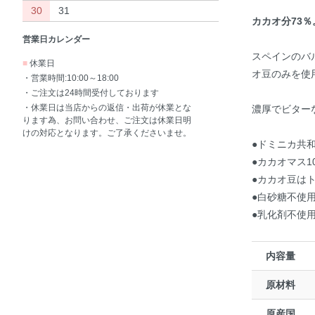
30
31
カカオ分73
営業日カレンダー
スペインのバ
■
休業日
オ豆のみを使
・営業時間:10:00～18:00
・ご注文は24時間受付しております
・休業日は当店からの返信・出荷が休業とな
濃厚でビター
ります為、お問い合わせ、ご注文は休業日明
けの対応となります。ご了承くださいませ。
●ドミニカ共
●カカオマス
●カカオ豆は
●白砂糖不使
●乳化剤不使
内容量
原材料
原産国