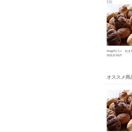
1位
mugiのパン おま
SOLD OUT
オススメ商