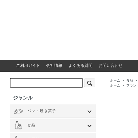
ご利用ガイド
会社情報
よくある質問
お問い合わせ
ホーム
>
食品
>
ホーム
>
ブラン
ジャンル
パン・焼き菓子
全てを見る
小麦 ハードタイプ
小麦全粒粉使用
小麦全粒粉100%
ライ麦 ハードタイプ
食事 ソフトタイプ
食パン
菓子・惣菜パン
焼き菓子
Web限定商品
食品
全てを見る
ジャム・スプレッド
シリアル
ドライフルーツ・ナッツ
茶葉・珈琲豆・ハーブ
水・飲料
スナック・お菓子
穀物・豆類
麺類・ライ麦パン
粉類・製菓材料
加工食品
乾物
缶詰
調味料・油
スパイス
健康食品
その他食品