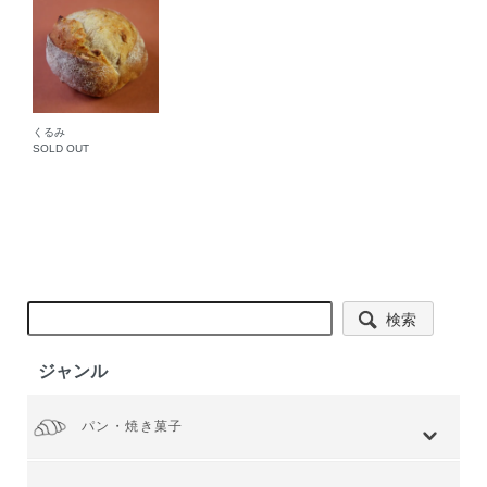
くるみ
SOLD OUT
検索
ジャンル
パン・焼き菓子
全てを見る
小麦 ハードタイプ
小麦全粒粉使用
小麦全粒粉100%
ライ麦 ハードタイプ
食事 ソフトタイプ
食パン
菓子・惣菜パン
焼き菓子
Web限定商品