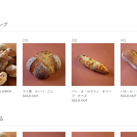
ング
2位
3位
4位
かせBOX
ライ麦 カンパ－ニュ
パン・オ・ルヴァン オリー
バタ－ル・
SOLD OUT
ブ・チーズ
SOLD OUT
SOLD OUT
品