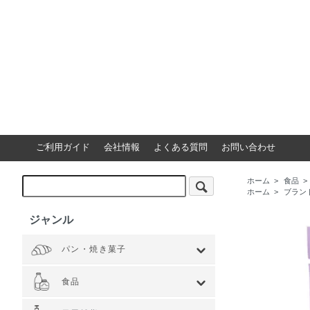
ご利用ガイド
会社情報
よくある質問
お問い合わせ
ホーム
>
食品
>
ホーム
>
ブラン
ジャンル
パン・焼き菓子
全てを見る
小麦 ハードタイプ
小麦全粒粉使用
小麦全粒粉100%
ライ麦 ハードタイプ
食事 ソフトタイプ
食パン
菓子・惣菜パン
焼き菓子
Web限定商品
食品
全てを見る
ジャム・スプレッド
シリアル
ドライフルーツ・ナッツ
茶葉・珈琲豆・ハーブ
水・飲料
スナック・お菓子
穀物・豆類
麺類・ライ麦パン
粉類・製菓材料
加工食品
乾物
缶詰
調味料・油
スパイス
健康食品
その他食品