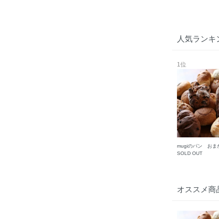
人気ランキ
1位
mugiのパン おま
SOLD OUT
オススメ商