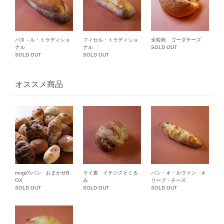
バタ－ル・トラディショ
フィセル・トラディショ
全粒粉 ゴーダチーズ
ナル
ナル
SOLD OUT
SOLD OUT
SOLD OUT
オススメ商品
mugiのパン おまかせB
ライ麦 イチジクとくる
パン・オ・ルヴァン オ
OX
み
リーブ・チーズ
SOLD OUT
SOLD OUT
SOLD OUT