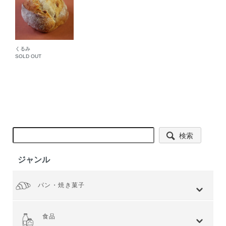
くるみ
SOLD OUT
検索
ジャンル
パン・焼き菓子
全てを見る
小麦 ハードタイプ
小麦全粒粉使用
小麦全粒粉100%
ライ麦 ハードタイプ
食事 ソフトタイプ
食パン
菓子・惣菜パン
焼き菓子
Web限定商品
食品