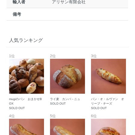
輸入者
アリサン有限会社
備考
人気ランキング
1位
2位
3位
mugiのパン おまかせB
ライ麦 カンパ－ニュ
パン・オ・ルヴァン オ
OX
SOLD OUT
リーブ・チーズ
SOLD OUT
SOLD OUT
4位
5位
6位