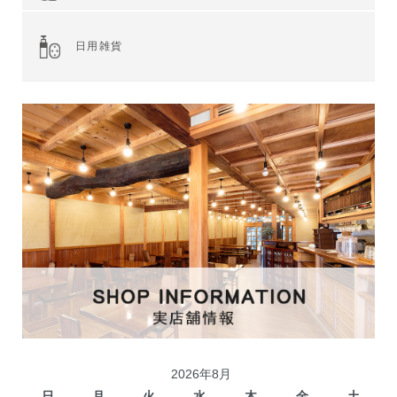
全てを見る
ジャム・スプレッド
シリアル
ドライフルーツ・ナッツ
茶葉・珈琲豆・ハーブ
水・飲料
スナック・お菓子
穀物・豆類
麺類・ライ麦パン
粉類・製菓材料
加工食品
乾物
缶詰
調味料・油
スパイス
健康食品
その他食品
日用雑貨
2026年8月
日
月
火
水
木
金
土