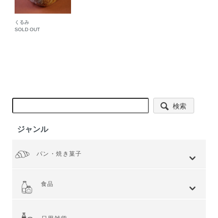
くるみ
SOLD OUT
検索
ジャンル
パン・焼き菓子
全てを見る
小麦 ハードタイプ
小麦全粒粉使用
小麦全粒粉100%
ライ麦 ハードタイプ
食事 ソフトタイプ
食パン
菓子・惣菜パン
焼き菓子
Web限定商品
食品
全てを見る
ジャム・スプレッド
シリアル
ドライフルーツ・ナッツ
茶葉・珈琲豆・ハーブ
水・飲料
スナック・お菓子
穀物・豆類
麺類・ライ麦パン
粉類・製菓材料
加工食品
乾物
缶詰
調味料・油
スパイス
健康食品
その他食品