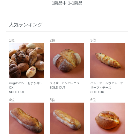
1
商品中
1-1
商品
人気ランキング
1位
2位
3位
mugiのパン おまかせB
ライ麦 カンパ－ニュ
パン・オ・ルヴァン オ
OX
SOLD OUT
リーブ・チーズ
SOLD OUT
SOLD OUT
4位
5位
6位