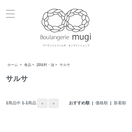
ブーランジェリームギ オンラインショップ
ホーム
>
食品
>
調味料・油
>
サルサ
サルサ
おすすめ順 |
価格順
|
新着順
1
商品中
1-1
商品
«
»