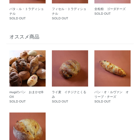
バタ－ル・トラディショ
フィセル・トラディショ
全粒粉 ゴーダチーズ
ナル
ナル
SOLD OUT
SOLD OUT
SOLD OUT
オススメ商品
mugiのパン おまかせB
ライ麦 イチジクとくる
パン・オ・ルヴァン オ
OX
み
リーブ・チーズ
SOLD OUT
SOLD OUT
SOLD OUT