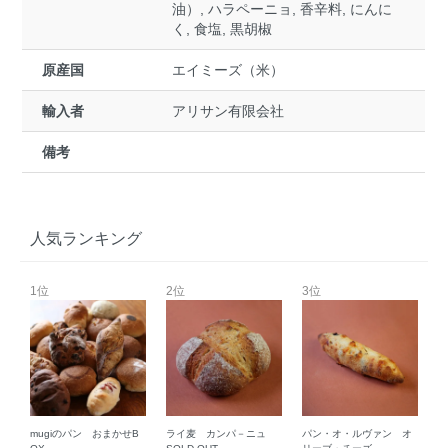
油）, ハラペーニョ, 香辛料, にんに
く, 食塩, 黒胡椒
原産国
エイミーズ（米）
輸入者
アリサン有限会社
備考
人気ランキング
1位
2位
3位
mugiのパン おまかせB
ライ麦 カンパ－ニュ
パン・オ・ルヴァン オ