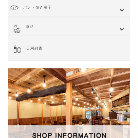
パン・焼き菓子
全てを見る
小麦 ハードタイプ
小麦全粒粉使用
小麦全粒粉100%
ライ麦 ハードタイプ
食事 ソフトタイプ
食パン
菓子・惣菜パン
焼き菓子
Web限定商品
食品
全てを見る
ジャム・スプレッド
シリアル
ドライフルーツ・ナッツ
茶葉・珈琲豆・ハーブ
水・飲料
スナック・お菓子
穀物・豆類
麺類・ライ麦パン
粉類・製菓材料
加工食品
乾物
缶詰
調味料・油
スパイス
健康食品
その他食品
日用雑貨