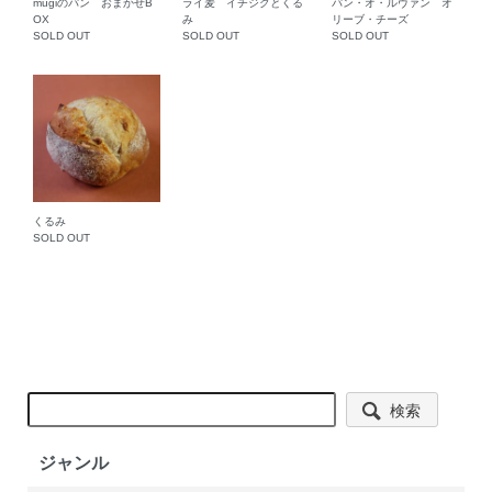
mugiのパン おまかせB
ライ麦 イチジクとくる
パン・オ・ルヴァン オ
OX
み
リーブ・チーズ
SOLD OUT
SOLD OUT
SOLD OUT
くるみ
SOLD OUT
検索
ジャンル