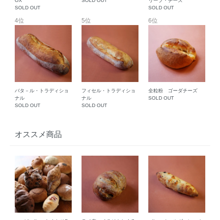
OX
SOLD OUT
リーブ・チーズ
SOLD OUT
SOLD OUT
4位
5位
6位
バタ－ル・トラディショ
フィセル・トラディショ
全粒粉 ゴーダチーズ
ナル
ナル
SOLD OUT
SOLD OUT
SOLD OUT
オススメ商品