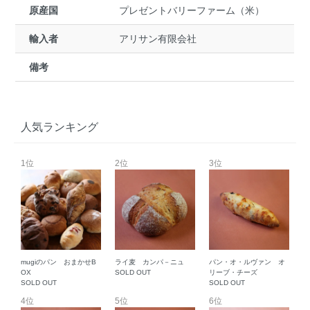
原産国
プレゼントバリーファーム（米）
輸入者
アリサン有限会社
備考
人気ランキング
1位
2位
3位
mugiのパン おまかせB
ライ麦 カンパ－ニュ
パン・オ・ルヴァン オ
OX
SOLD OUT
リーブ・チーズ
SOLD OUT
SOLD OUT
4位
5位
6位