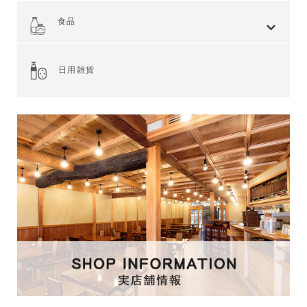
全てを見る
小麦 ハードタイプ
小麦全粒粉使用
小麦全粒粉100%
ライ麦 ハードタイプ
食事 ソフトタイプ
食パン
菓子・惣菜パン
焼き菓子
Web限定商品
食品
全てを見る
ジャム・スプレッド
シリアル
ドライフルーツ・ナッツ
茶葉・珈琲豆・ハーブ
水・飲料
スナック・お菓子
穀物・豆類
麺類・ライ麦パン
粉類・製菓材料
加工食品
乾物
缶詰
調味料・油
スパイス
健康食品
その他食品
日用雑貨