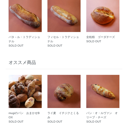
バタ－ル・トラディショ
フィセル・トラディショ
全粒粉 ゴーダチーズ
ナル
ナル
SOLD OUT
SOLD OUT
SOLD OUT
オススメ商品
mugiのパン おまかせB
ライ麦 イチジクとくる
パン・オ・ルヴァン オ
OX
み
リーブ・チーズ
SOLD OUT
SOLD OUT
SOLD OUT