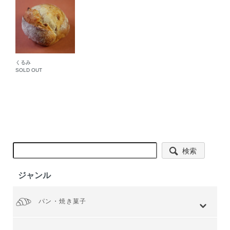
くるみ
SOLD OUT
検索
ジャンル
パン・焼き菓子
全てを見る
小麦 ハードタイプ
小麦全粒粉使用
小麦全粒粉100%
ライ麦 ハードタイプ
食事 ソフトタイプ
食パン
菓子・惣菜パン
焼き菓子
Web限定商品