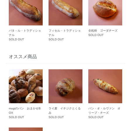
バタ－ル・トラディショ
フィセル・トラディショ
全粒粉 ゴーダチーズ
ナル
ナル
SOLD OUT
SOLD OUT
SOLD OUT
オススメ商品
mugiのパン おまかせB
ライ麦 イチジクとくる
パン・オ・ルヴァン オ
OX
み
リーブ・チーズ
SOLD OUT
SOLD OUT
SOLD OUT