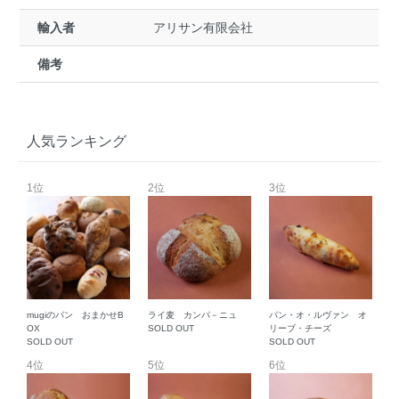
輸入者
アリサン有限会社
備考
人気ランキング
1位
2位
3位
mugiのパン おまかせB
ライ麦 カンパ－ニュ
パン・オ・ルヴァン オ
OX
SOLD OUT
リーブ・チーズ
SOLD OUT
SOLD OUT
4位
5位
6位