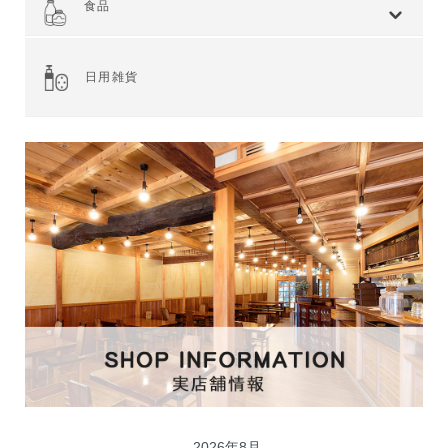
食品
全てを見る
ジャム・スプレッド
シリアル
ドライフルーツ・ナッツ
茶葉・珈琲豆・ハーブ
水・飲料
スナック・お菓子
穀物・豆類
麺類・ライ麦パン
粉類・製菓材料
加工食品
乾物
缶詰
調味料・油
スパイス
健康食品
その他食品
日用雑貨
2026年8月