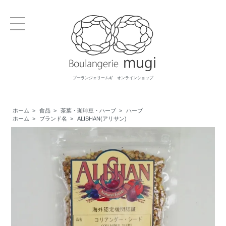
ブーランジェリームギ オンラインショップ
ホーム
>
食品
>
茶葉・珈琲豆・ハーブ
>
ハーブ
ホーム
>
ブランド名
>
ALISHAN(アリサン)