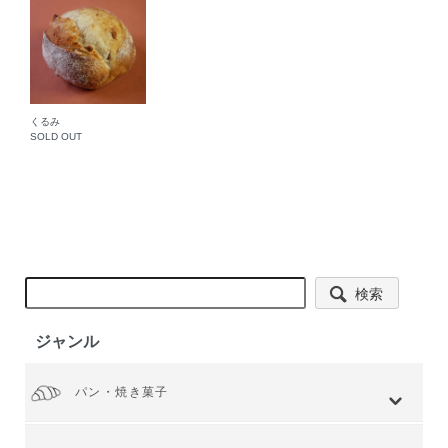
くるみ
SOLD OUT
検索
ジャンル
パン・焼き菓子
全てを見る
小麦 ハードタイプ
小麦全粒粉使用
小麦全粒粉100%
ライ麦 ハードタイプ
食事 ソフトタイプ
食パン
菓子・惣菜パン
焼き菓子
Web限定商品