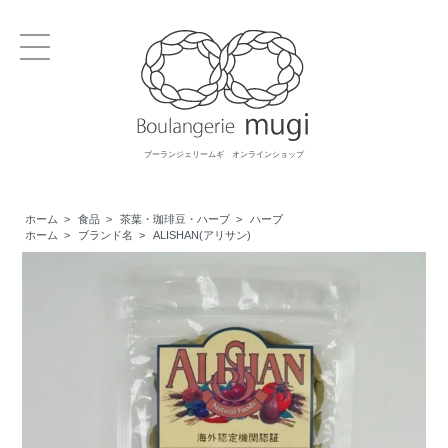
ブーランジェリームギ オンラインショップ
ホーム
>
食品
>
茶葉・珈琲豆・ハーブ
>
ハーブ
ホーム
>
ブランド名
>
ALISHAN(アリサン)