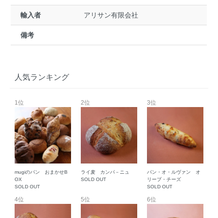
輸入者
アリサン有限会社
備考
人気ランキング
1位
2位
3位
mugiのパン おまかせB
ライ麦 カンパ－ニュ
パン・オ・ルヴァン オ
OX
SOLD OUT
リーブ・チーズ
SOLD OUT
SOLD OUT
4位
5位
6位