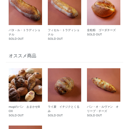
バタ－ル・トラディショ
フィセル・トラディショ
全粒粉 ゴーダチーズ
ナル
ナル
SOLD OUT
SOLD OUT
SOLD OUT
オススメ商品
mugiのパン おまかせB
ライ麦 イチジクとくる
パン・オ・ルヴァン オ
OX
み
リーブ・チーズ
SOLD OUT
SOLD OUT
SOLD OUT