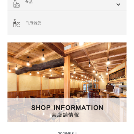
食品
全てを見る
ジャム・スプレッド
シリアル
ドライフルーツ・ナッツ
茶葉・珈琲豆・ハーブ
水・飲料
スナック・お菓子
穀物・豆類
麺類・ライ麦パン
粉類・製菓材料
加工食品
乾物
缶詰
調味料・油
スパイス
健康食品
その他食品
日用雑貨
2026年8月