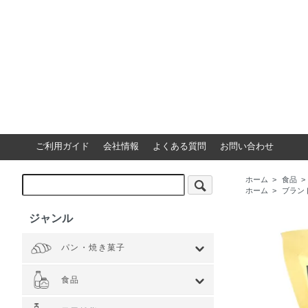
ご利用ガイド
会社情報
よくある質問
お問い合わせ
ホーム
>
食品
>
ホーム
>
ブラン
ジャンル
パン・焼き菓子
全てを見る
小麦 ハードタイプ
小麦全粒粉使用
小麦全粒粉100%
ライ麦 ハードタイプ
食事 ソフトタイプ
食パン
菓子・惣菜パン
焼き菓子
Web限定商品
食品
全てを見る
ジャム・スプレッド
シリアル
ドライフルーツ・ナッツ
茶葉・珈琲豆・ハーブ
水・飲料
スナック・お菓子
穀物・豆類
麺類・ライ麦パン
粉類・製菓材料
加工食品
乾物
缶詰
調味料・油
スパイス
健康食品
その他食品