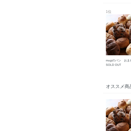
1位
mugiのパン おま
SOLD OUT
オススメ商