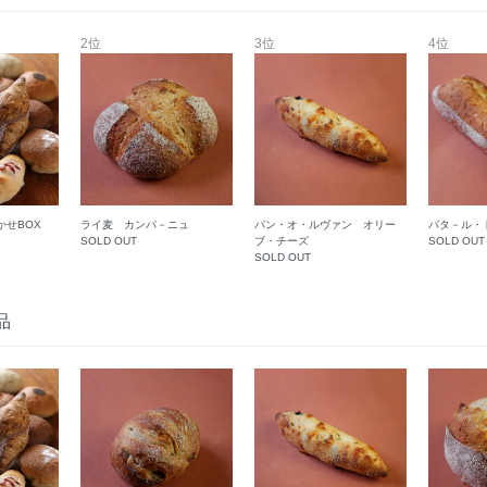
2位
3位
4位
かせBOX
ライ麦 カンパ－ニュ
パン・オ・ルヴァン オリー
バタ－ル・
SOLD OUT
ブ・チーズ
SOLD OUT
SOLD OUT
品