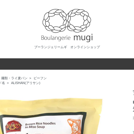
ブーランジェリームギ オンラインショップ
麺類・ライ麦パン
>
ビーフン
ド名
>
ALISHAN(アリサン)