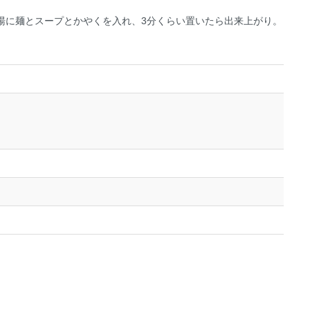
湯に麺とスープとかやくを入れ、3分くらい置いたら出来上がり。