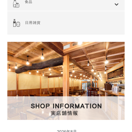
食品
全てを見る
ジャム・スプレッド
シリアル
ドライフルーツ・ナッツ
茶葉・珈琲豆・ハーブ
水・飲料
スナック・お菓子
穀物・豆類
麺類・ライ麦パン
粉類・製菓材料
加工食品
乾物
缶詰
調味料・油
スパイス
健康食品
その他食品
日用雑貨
2026年8月