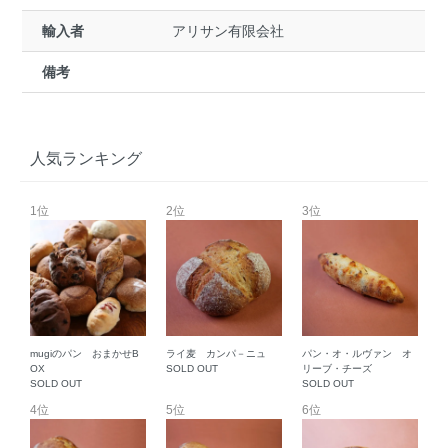
輸入者
アリサン有限会社
備考
人気ランキング
1位
2位
3位
mugiのパン おまかせB
ライ麦 カンパ－ニュ
パン・オ・ルヴァン オ
OX
SOLD OUT
リーブ・チーズ
SOLD OUT
SOLD OUT
4位
5位
6位