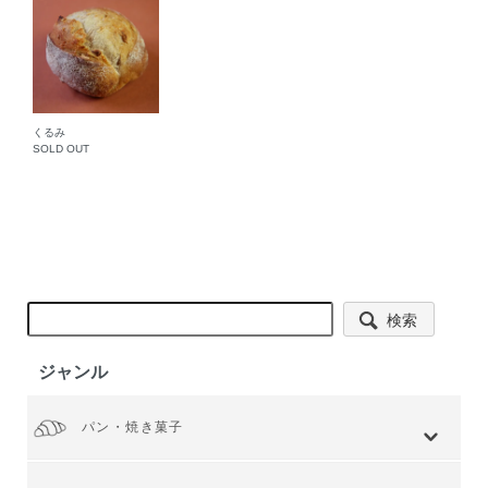
くるみ
SOLD OUT
検索
ジャンル
パン・焼き菓子
全てを見る
小麦 ハードタイプ
小麦全粒粉使用
小麦全粒粉100%
ライ麦 ハードタイプ
食事 ソフトタイプ
食パン
菓子・惣菜パン
焼き菓子
Web限定商品