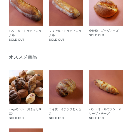
バタ－ル・トラディショ
フィセル・トラディショ
全粒粉 ゴーダチーズ
ナル
ナル
SOLD OUT
SOLD OUT
SOLD OUT
オススメ商品
mugiのパン おまかせB
ライ麦 イチジクとくる
パン・オ・ルヴァン オ
OX
み
リーブ・チーズ
SOLD OUT
SOLD OUT
SOLD OUT