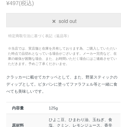
¥497(税込)
sold out
特定商取引法に基づく表記（返品等）
※当店では、実店舗と在庫を共有しております為、ご購入していただい
た時点で品切れとなっている場合がございます。メーカー完売など、在
庫の確保が困難な場合、また、お時間いただく場合にはご連絡させてい
ただきます。予めご了承くださいませ。
クラッカーに載せてカナッペとして、また、野菜スティックの
ディップとして。ピタパンに塗ってファラフェル等と一緒に食
べても美味しいです。
内容量
125g
ひよこ豆、ひまわり油、玉ねぎ、食
原材料
塩、クミン、レモンジュース、香辛