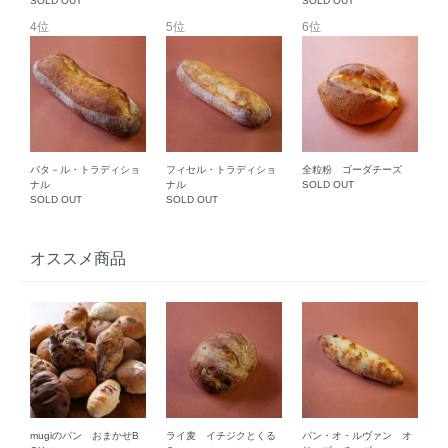
SOLD OUT
SOLD OUT
4位
5位
6位
バタ－ル・トラディショ
フィセル・トラディショ
全粒粉 ゴーダチーズ
ナル
ナル
SOLD OUT
SOLD OUT
SOLD OUT
オススメ商品
mugiのパン おまかせB
ライ麦 イチジクとくる
パン・オ・ルヴァン オ