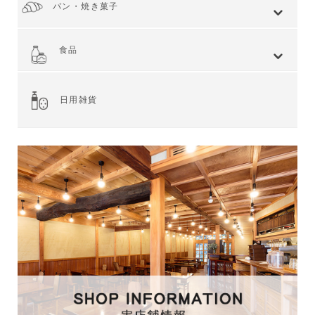
パン・焼き菓子
全てを見る
小麦 ハードタイプ
小麦全粒粉使用
小麦全粒粉100%
ライ麦 ハードタイプ
食事 ソフトタイプ
食パン
菓子・惣菜パン
焼き菓子
Web限定商品
食品
全てを見る
ジャム・スプレッド
シリアル
ドライフルーツ・ナッツ
茶葉・珈琲豆・ハーブ
水・飲料
スナック・お菓子
穀物・豆類
麺類・ライ麦パン
粉類・製菓材料
加工食品
乾物
缶詰
調味料・油
スパイス
健康食品
その他食品
日用雑貨