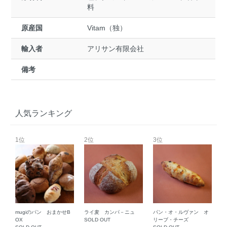
料
原産国
Vitam（独）
輸入者
アリサン有限会社
備考
人気ランキング
1位
2位
3位
mugiのパン おまかせB
ライ麦 カンパ－ニュ
パン・オ・ルヴァン オ
OX
SOLD OUT
リーブ・チーズ