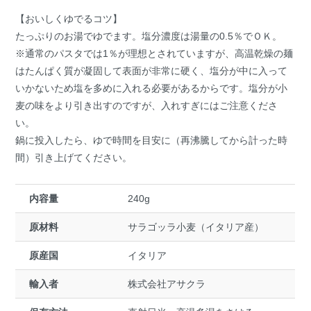
【おいしくゆでるコツ】
たっぷりのお湯でゆでます。塩分濃度は湯量の0.5％でＯＫ。
※通常のパスタでは1％が理想とされていますが、高温乾燥の麺
はたんぱく質が凝固して表面が非常に硬く、塩分が中に入って
いかないため塩を多めに入れる必要があるからです。塩分が小
麦の味をより引き出すのですが、入れすぎにはご注意くださ
い。
鍋に投入したら、ゆで時間を目安に（再沸騰してから計った時
間）引き上げてください。
内容量
240g
原材料
サラゴッラ小麦（イタリア産）
原産国
イタリア
輸入者
株式会社アサクラ