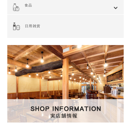
全てを見る
小麦 ハードタイプ
小麦全粒粉使用
小麦全粒粉100%
ライ麦 ハードタイプ
食事 ソフトタイプ
食パン
菓子・惣菜パン
焼き菓子
Web限定商品
食品
全てを見る
ジャム・スプレッド
シリアル
ドライフルーツ・ナッツ
茶葉・珈琲豆・ハーブ
水・飲料
スナック・お菓子
穀物・豆類
麺類・ライ麦パン
粉類・製菓材料
加工食品
乾物
缶詰
調味料・油
スパイス
健康食品
その他食品
日用雑貨