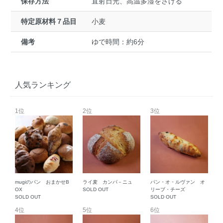
保存方法
直射日光、高温多湿をさける
特定原材料７品目
小麦
備考
ゆで時間：約6分
人気ランキング
1位
2位
3位
mugiのパン おまかせB
ライ麦 カンパ－ニュ
パン・オ・ルヴァン オ
OX
SOLD OUT
リーブ・チーズ
SOLD OUT
SOLD OUT
4位
5位
6位