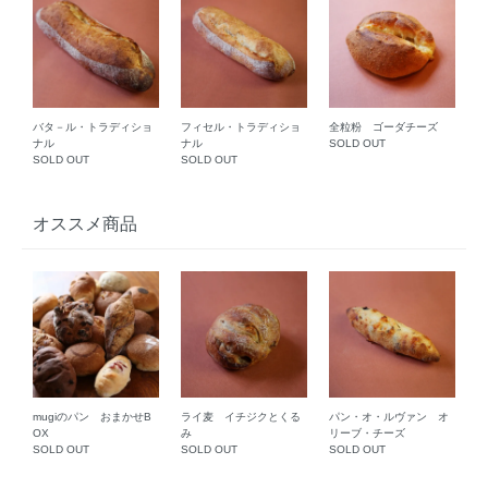
バタ－ル・トラディショ
フィセル・トラディショ
全粒粉 ゴーダチーズ
ナル
ナル
SOLD OUT
SOLD OUT
SOLD OUT
オススメ商品
mugiのパン おまかせB
ライ麦 イチジクとくる
パン・オ・ルヴァン オ
OX
み
リーブ・チーズ
SOLD OUT
SOLD OUT
SOLD OUT