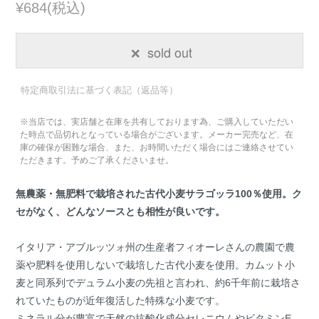
¥684(税込)
sold out
特定商取引法に基づく表記（返品等）
※当店では、実店舗と在庫を共有しております為、ご購入していただい
た時点で品切れとなっている場合がございます。メーカー完売など、在
庫の確保が困難な場合、また、お時間いただく場合にはご連絡させてい
ただきます。予めご了承くださいませ。
無農薬・無肥料で栽培された古代小麦サラゴッラ100％使用。ク
セがなく、どんなソースとも相性が良いです。
イタリア・アブルッツォ州の生産者フィオーレさんの農園で農
薬や肥料を使用しないで栽培した古代小麦を使用。カムット小
麦と同系列でデュラム小麦の先祖と言われ、約6千年前に栽培さ
れていたものが近年復活した特殊な小麦です。
ミネラル分が豊富で天然の抗酸化成分セレニウムやビタミンE、