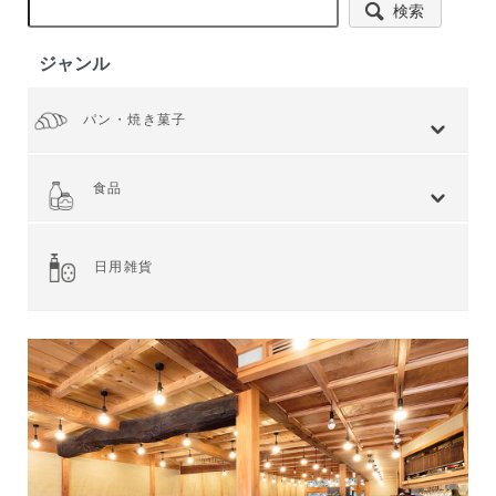
検索
ジャンル
パン・焼き菓子
全てを見る
小麦 ハードタイプ
小麦全粒粉使用
小麦全粒粉100%
ライ麦 ハードタイプ
食事 ソフトタイプ
食パン
菓子・惣菜パン
焼き菓子
Web限定商品
食品
全てを見る
ジャム・スプレッド
シリアル
ドライフルーツ・ナッツ
茶葉・珈琲豆・ハーブ
水・飲料
スナック・お菓子
穀物・豆類
麺類・ライ麦パン
粉類・製菓材料
加工食品
乾物
缶詰
調味料・油
スパイス
健康食品
その他食品
日用雑貨