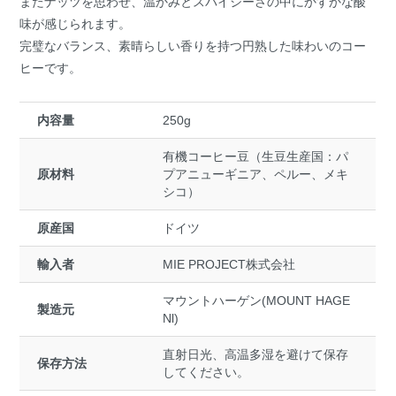
またナッツを思わせ、温かみとスパイシーさの中にかすかな酸
味が感じられます。
完璧なバランス、素晴らしい香りを持つ円熟した味わいのコー
ヒーです。
内容量
250g
有機コーヒー豆（生豆生産国：パ
原材料
プアニューギニア、ペルー、メキ
シコ）
原産国
ドイツ
輸入者
MIE PROJECT株式会社
マウントハーゲン(MOUNT HAGE
製造元
Nl)
直射日光、高温多湿を避けて保存
保存方法
してください。