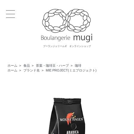
ブーランジェリームギ オンラインショップ
ホーム
>
食品
>
茶葉・珈琲豆・ハーブ
>
珈琲
ホーム
>
ブランド名
>
MIE PROJECT(ミエプロジェクト)