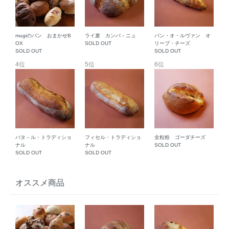
mugiのパン おまかせB
ライ麦 カンパ－ニュ
パン・オ・ルヴァン オ
OX
SOLD OUT
リーブ・チーズ
SOLD OUT
SOLD OUT
4位
5位
6位
バタ－ル・トラディショ
フィセル・トラディショ
全粒粉 ゴーダチーズ
ナル
ナル
SOLD OUT
SOLD OUT
SOLD OUT
オススメ商品