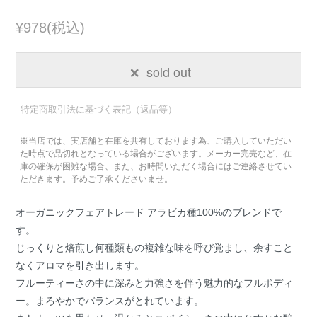
¥978(税込)
sold out
特定商取引法に基づく表記（返品等）
※当店では、実店舗と在庫を共有しております為、ご購入していただい
た時点で品切れとなっている場合がございます。メーカー完売など、在
庫の確保が困難な場合、また、お時間いただく場合にはご連絡させてい
ただきます。予めご了承くださいませ。
オーガニックフェアトレード アラビカ種100%のブレンドで
す。
じっくりと焙煎し何種類もの複雑な味を呼び覚まし、余すこと
なくアロマを引き出します。
フルーティーさの中に深みと力強さを伴う魅力的なフルボディ
ー。まろやかでバランスがとれています。