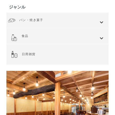
ジャンル
パン・焼き菓子
全てを見る
小麦 ハードタイプ
小麦全粒粉使用
小麦全粒粉100%
ライ麦 ハードタイプ
食事 ソフトタイプ
食パン
菓子・惣菜パン
焼き菓子
Web限定商品
食品
全てを見る
ジャム・スプレッド
シリアル
ドライフルーツ・ナッツ
茶葉・珈琲豆・ハーブ
水・飲料
スナック・お菓子
穀物・豆類
麺類・ライ麦パン
粉類・製菓材料
加工食品
乾物
缶詰
調味料・油
スパイス
健康食品
その他食品
日用雑貨