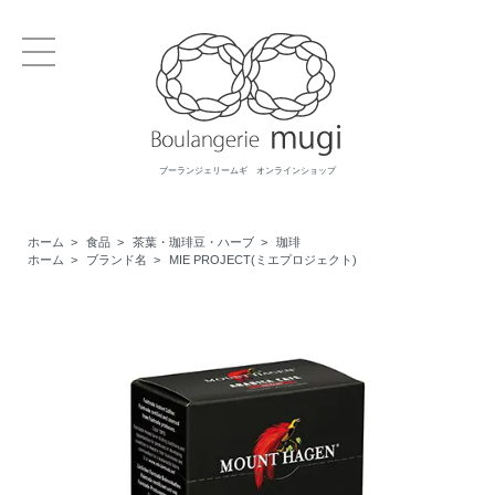
ブーランジェリームギ オンラインショップ
ホーム
>
食品
>
茶葉・珈琲豆・ハーブ
>
珈琲
ホーム
>
ブランド名
>
MIE PROJECT(ミエプロジェクト)