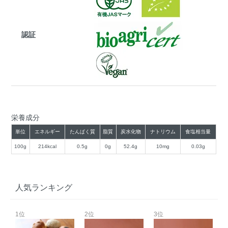
認証
栄養成分
単位
エネルギー
たんぱく質
脂質
炭水化物
ナトリウム
食塩相当量
100g
214kcal
0.5g
0g
52.4g
10mg
0.03g
人気ランキング
1位
2位
3位