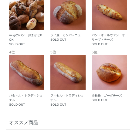
mugiのパン おまかせB
ライ麦 カンパ－ニュ
パン・オ・ルヴァン オ
OX
SOLD OUT
リーブ・チーズ
SOLD OUT
SOLD OUT
4位
5位
6位
バタ－ル・トラディショ
フィセル・トラディショ
全粒粉 ゴーダチーズ
ナル
ナル
SOLD OUT
SOLD OUT
SOLD OUT
オススメ商品