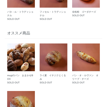
バタ－ル・トラディショ
フィセル・トラディショ
全粒粉 ゴーダチーズ
ナル
ナル
SOLD OUT
SOLD OUT
SOLD OUT
オススメ商品
mugiのパン おまかせB
ライ麦 イチジクとくる
パン・オ・ルヴァン オ
OX
み
リーブ・チーズ
SOLD OUT
SOLD OUT
SOLD OUT