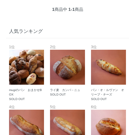
1
商品中
1-1
商品
人気ランキング
1位
2位
3位
mugiのパン おまかせB
ライ麦 カンパ－ニュ
パン・オ・ルヴァン オ
OX
SOLD OUT
リーブ・チーズ
SOLD OUT
SOLD OUT
4位
5位
6位