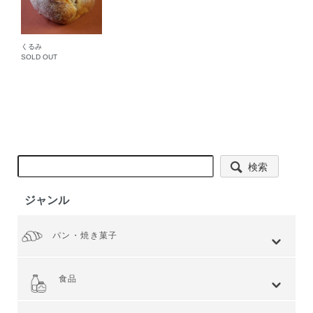
くるみ
SOLD OUT
検索
ジャンル
パン・焼き菓子
全てを見る
小麦 ハードタイプ
小麦全粒粉使用
小麦全粒粉100%
ライ麦 ハードタイプ
食事 ソフトタイプ
食パン
菓子・惣菜パン
焼き菓子
Web限定商品
食品
全てを見る
ジャム・スプレッド
シリアル
ドライフルーツ・ナッツ
茶葉・珈琲豆・ハーブ
水・飲料
スナック・お菓子
穀物・豆類
麺類・ライ麦パン
粉類・製菓材料
加工食品
乾物
缶詰
調味料・油
スパイス
健康食品
その他食品