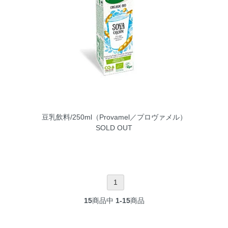
豆乳飲料/250ml（Provamel／プロヴァメル）
SOLD OUT
1
15
商品中
1-15
商品