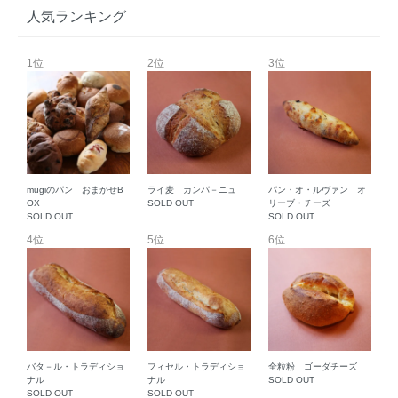
人気ランキング
1位
2位
3位
mugiのパン おまかせB
ライ麦 カンパ－ニュ
パン・オ・ルヴァン オ
OX
SOLD OUT
リーブ・チーズ
SOLD OUT
SOLD OUT
4位
5位
6位
バタ－ル・トラディショ
フィセル・トラディショ
全粒粉 ゴーダチーズ
ナル
ナル
SOLD OUT
SOLD OUT
SOLD OUT