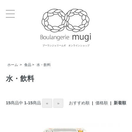
ブーランジェリームギ オンラインショップ
ホーム
>
食品
>
水・飲料
水・飲料
おすすめ順
|
価格順
| 新着順
15
商品中
1-15
商品
«
»