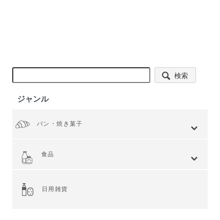
検索
ジャンル
パン・焼き菓子
全てを見る
小麦 ハードタイプ
小麦全粒粉使用
小麦全粒粉100%
ライ麦 ハードタイプ
食事 ソフトタイプ
食パン
菓子・惣菜パン
焼き菓子
Web限定商品
食品
全てを見る
ジャム・スプレッド
シリアル
ドライフルーツ・ナッツ
茶葉・珈琲豆・ハーブ
水・飲料
スナック・お菓子
穀物・豆類
麺類・ライ麦パン
粉類・製菓材料
加工食品
乾物
缶詰
調味料・油
スパイス
健康食品
その他食品
日用雑貨