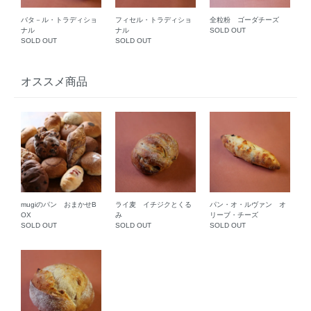
バタ－ル・トラディショ
フィセル・トラディショ
全粒粉 ゴーダチーズ
ナル
ナル
SOLD OUT
SOLD OUT
SOLD OUT
オススメ商品
mugiのパン おまかせB
ライ麦 イチジクとくる
パン・オ・ルヴァン オ
OX
み
リーブ・チーズ
SOLD OUT
SOLD OUT
SOLD OUT