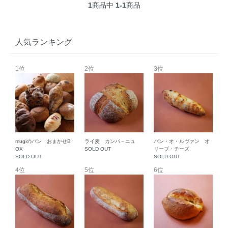
1
商品中
1-1
商品
人気ランキング
1位
2位
3位
mugiのパン おまかせB
ライ麦 カンパ－ニュ
パン・オ・ルヴァン オ
OX
SOLD OUT
リーブ・チーズ
SOLD OUT
SOLD OUT
4位
5位
6位