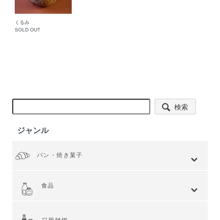
くるみ
SOLD OUT
検索
ジャンル
パン・焼き菓子
全てを見る
小麦 ハードタイプ
小麦全粒粉使用
小麦全粒粉100%
ライ麦 ハードタイプ
食事 ソフトタイプ
食パン
菓子・惣菜パン
焼き菓子
Web限定商品
食品
全てを見る
ジャム・スプレッド
シリアル
ドライフルーツ・ナッツ
茶葉・珈琲豆・ハーブ
水・飲料
スナック・お菓子
穀物・豆類
麺類・ライ麦パン
粉類・製菓材料
加工食品
乾物
缶詰
調味料・油
スパイス
健康食品
その他食品