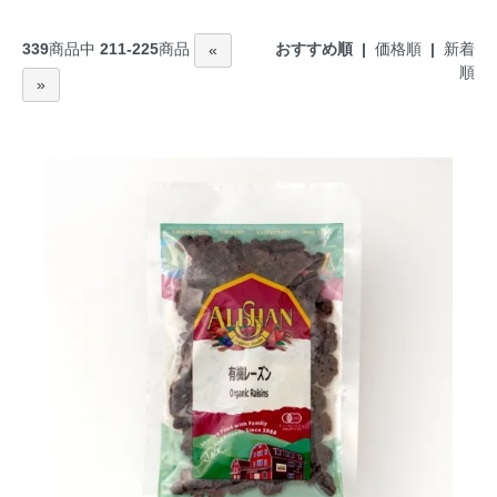
おすすめ順 |
価格順
|
新着
339
商品中
211-225
商品
«
順
»