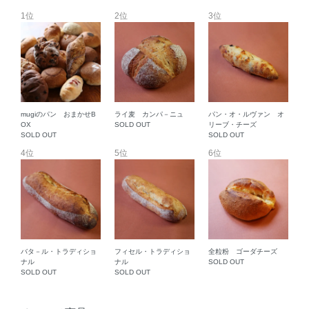
1位
2位
3位
mugiのパン おまかせB
ライ麦 カンパ－ニュ
パン・オ・ルヴァン オ
OX
SOLD OUT
リーブ・チーズ
SOLD OUT
SOLD OUT
4位
5位
6位
バタ－ル・トラディショ
フィセル・トラディショ
全粒粉 ゴーダチーズ
ナル
ナル
SOLD OUT
SOLD OUT
SOLD OUT