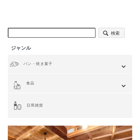
検索
ジャンル
パン・焼き菓子
全てを見る
小麦 ハードタイプ
小麦全粒粉使用
小麦全粒粉100%
ライ麦 ハードタイプ
食事 ソフトタイプ
食パン
菓子・惣菜パン
焼き菓子
Web限定商品
食品
全てを見る
ジャム・スプレッド
シリアル
ドライフルーツ・ナッツ
茶葉・珈琲豆・ハーブ
水・飲料
スナック・お菓子
穀物・豆類
麺類・ライ麦パン
粉類・製菓材料
加工食品
乾物
缶詰
調味料・油
スパイス
健康食品
その他食品
日用雑貨