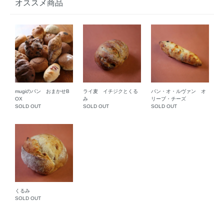
オススメ商品
mugiのパン おまかせB
ライ麦 イチジクとくる
パン・オ・ルヴァン オ
OX
み
リーブ・チーズ
SOLD OUT
SOLD OUT
SOLD OUT
くるみ
SOLD OUT