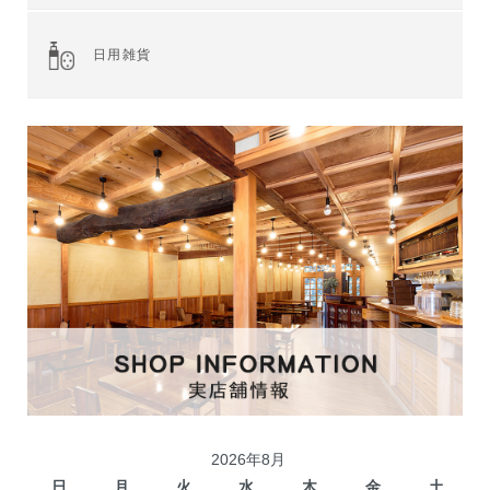
全てを見る
ジャム・スプレッド
シリアル
ドライフルーツ・ナッツ
茶葉・珈琲豆・ハーブ
水・飲料
スナック・お菓子
穀物・豆類
麺類・ライ麦パン
粉類・製菓材料
加工食品
乾物
缶詰
調味料・油
スパイス
健康食品
その他食品
日用雑貨
2026年8月
日
月
火
水
木
金
土