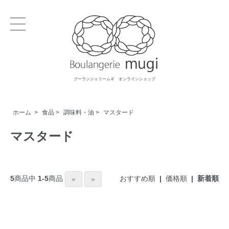
ブーランジェリームギ オンラインショップ
ホーム
>
食品
>
調味料・油
>
マスタード
マスタード
おすすめ順
|
価格順
| 新着順
5
商品中
1-5
商品
«
»