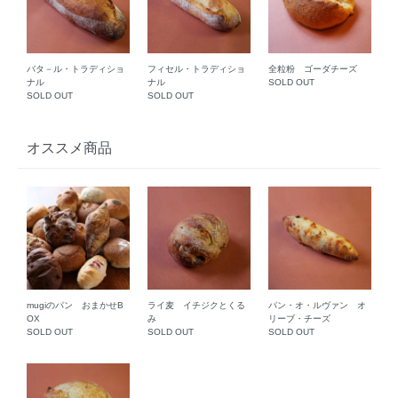
バタ－ル・トラディショ
フィセル・トラディショ
全粒粉 ゴーダチーズ
ナル
ナル
SOLD OUT
SOLD OUT
SOLD OUT
オススメ商品
mugiのパン おまかせB
ライ麦 イチジクとくる
パン・オ・ルヴァン オ
OX
み
リーブ・チーズ
SOLD OUT
SOLD OUT
SOLD OUT