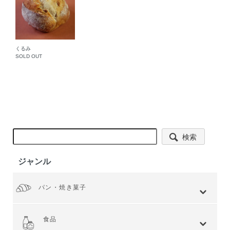
くるみ
SOLD OUT
検索
ジャンル
パン・焼き菓子
全てを見る
小麦 ハードタイプ
小麦全粒粉使用
小麦全粒粉100%
ライ麦 ハードタイプ
食事 ソフトタイプ
食パン
菓子・惣菜パン
焼き菓子
Web限定商品
食品