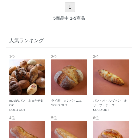
1
5
商品中
1-5
商品
人気ランキング
1位
2位
3位
mugiのパン おまかせB
ライ麦 カンパ－ニュ
パン・オ・ルヴァン オ
OX
SOLD OUT
リーブ・チーズ
SOLD OUT
SOLD OUT
4位
5位
6位